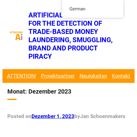
Direkt
German
ARTIFICIAL INTELLIGENCE
zum
FOR THE DETECTION OF
Inhalt
Twitt
TRADE-BASED MONEY
wechseln
LinkedIn Page
LAUNDERING, SMUGGLING,
BRAND AND PRODUCT
PIRACY
ATTENTION!
Projektpartner
Neuigkeiten
Kontakt
Monat:
Dezember 2023
Posted on
Dezember 1, 2023
by
Jan Schoenmakers